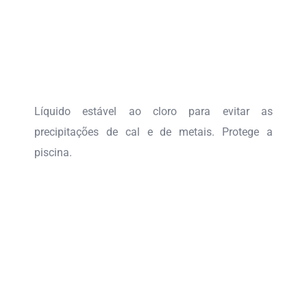
Líquido estável ao cloro para evitar as
precipitações de cal e de metais. Protege a
piscina.
DEMYKOSAN CITRON
DECALCIT SUPER
BORDNET
PURIPOOL SUPER