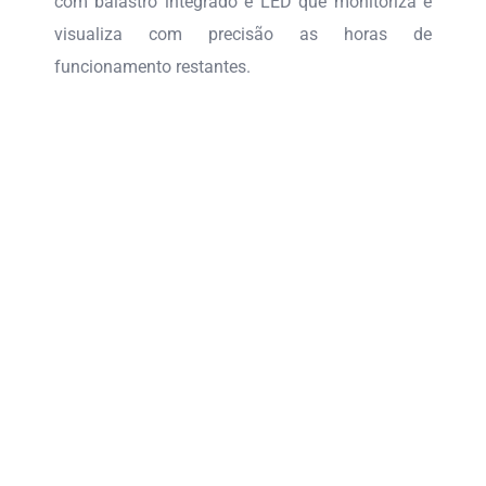
com balastro integrado e LED que monitoriza e
visualiza com precisão as horas de
funcionamento restantes.
ASPIRADOR ELÉTRICO HELEN
ESCOVA LINHA DE ÁGUA PEQUENA
ESCOVA LIMPA PAREDE
BOMBA DE CALOR – COMFORTLINE
INVERTER
KIT FILTRAÇÃO ONDA