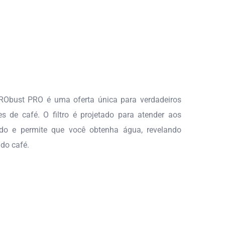
RObust PRO é uma oferta única para verdadeiros
es de café. O filtro é projetado para atender aos
do e permite que você obtenha água, revelando
 do café.
A DE CALOR –