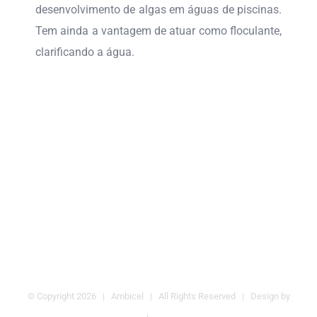
desenvolvimento de algas em águas de piscinas.
Tem ainda a vantagem de atuar como floculante,
clarificando a água.
X 100 – ALGICIDA GRANULADO
DESALGINE C– ALGICIDA LÍQUIDO
DESALGINE JET – ALGICIDA
CONCENTRADO SEM ESPUMA
CELLALGA SE – ALGICIDA
DESALGINE – ALGICIDA LÍQUIDO
CONCENTRADO SEM FORMAÇÃO
DE ESPUMA
© Copyright
2026 | Ambicel | All Rights Reserved | Design by